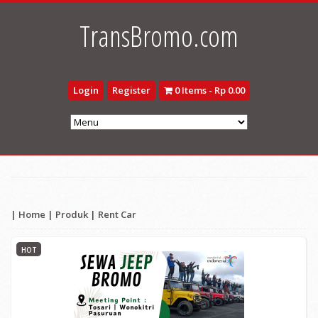
TransBromo.com
Login
Register
0 Items - Rp 0.00
|
Home
|
Produk
|
Rent Car
HOT