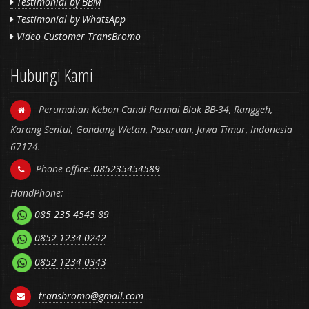
Testimonial by BBM
Testimonial by WhatsApp
Video Customer TransBromo
Hubungi Kami
Perumahan Kebon Candi Permai Blok BB-34, Ranggeh,
Karang Sentul, Gondang Wetan, Pasuruan, Jawa Timur, Indonesia
67174.
Phone office:
085235454589
HandPhone:
085 235 4545 89
0852 1234 0242
0852 1234 0343
transbromo@gmail.com